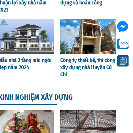
thuận lợi xây nhà năm
dựng và hoàn công
2023
Mẫu nhà 2 tầng mái ngói
Công ty thiết kế, thi công
đẹp năm 2024
xây dựng nhà Huyện Củ
Chi
KINH NGHIỆM XÂY DỰNG