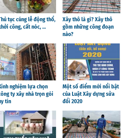
Thủ tục cúng lễ động thổ,
Xây thô là gì? Xây thô
khởi công, cất nóc, ...
gồm những công đoạn
nào?
Kinh nghiệm lựa chọn
Một số điểm mới nổi bật
công ty xây nhà trọn gói
của Luật Xây dựng sửa
uy tín
đổi 2020