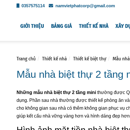
0357575114
namvietphatcorp@gmail.com
GIỚI THIỆU
BẢNG GIÁ
THIẾT KẾ NHÀ
XÂY D
Trang chủ
Thiết kế nhà
Thiết kế biệt thự
Mẫu nhà 
Mẫu nhà biệt thự 2 tầng 
Những mẫu nhà biệt thự 2 tầng mini
thường được Quý
dụng. Phần sau nhà thường được thiết kế phòng ăn và d
cho không gian sau nhà có thêm không gian phục vụ cho
giúp kết cấu nhà vững vàng hơn và hình dáng đẹp hơ
Hình ảnh mặt tiền nhà biệt t