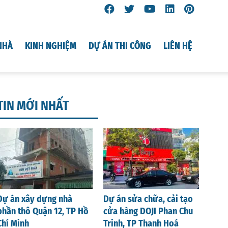
NHÀ
KINH NGHIỆM
DỰ ÁN THI CÔNG
LIÊN HỆ
TIN MỚI NHẤT
Dự án xây dựng nhà
Dự án sửa chữa, cải tạo
phần thô Quận 12, TP Hồ
cửa hàng DOJI Phan Chu
Chí Minh
Trinh, TP Thanh Hoá