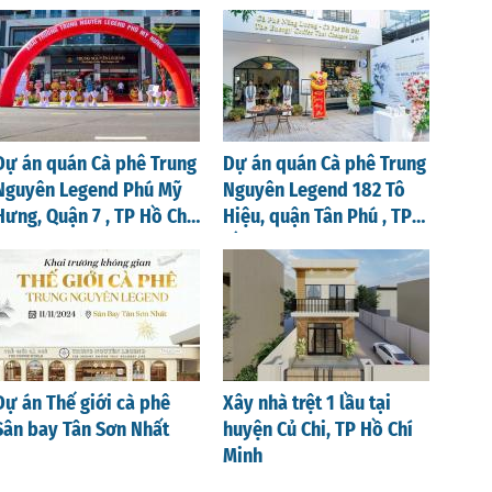
Nghệ An
Dự án quán Cà phê Trung
Dự án quán Cà phê Trung
Nguyên Legend Phú Mỹ
Nguyên Legend 182 Tô
Hưng, Quận 7 , TP Hồ Chí
Hiệu, quận Tân Phú , TP
Minh
Hồ Chí Minh
Dự án Thế giới cà phê
Xây nhà trệt 1 lầu tại
Sân bay Tân Sơn Nhất
huyện Củ Chi, TP Hồ Chí
Minh