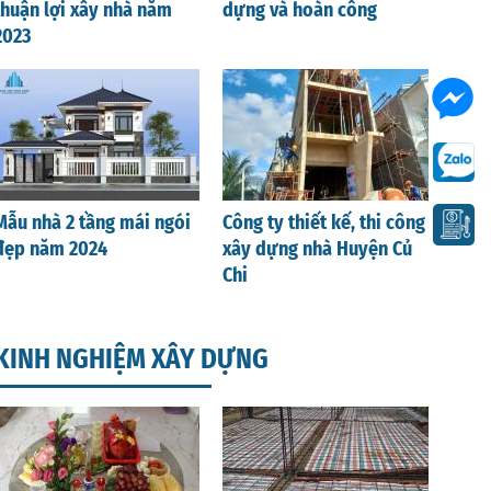
thuận lợi xây nhà năm
dựng và hoàn công
2023
Mẫu nhà 2 tầng mái ngói
Công ty thiết kế, thi công
đẹp năm 2024
xây dựng nhà Huyện Củ
Chi
KINH NGHIỆM XÂY DỰNG