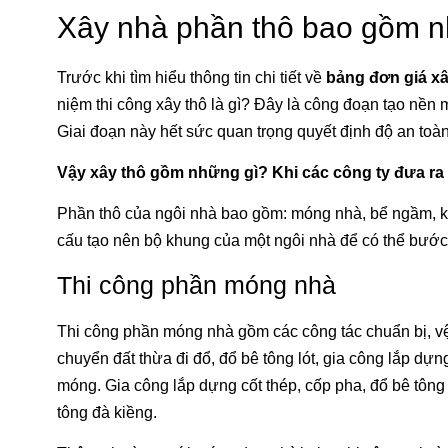
Xây nhà phần thô bao gồm n
Trước khi tìm hiểu thông tin chi tiết về
bảng đơn giá x
niệm thi công xây thô là gì? Đây là công đoạn tạo nề
Giai đoạn này hết sức quan trọng quyết định độ an toà
Vậy xây thô gồm những gì? Khi các công ty đưa r
Phần thô của ngôi nhà bao gồm: móng nhà, bể ngầm, kh
cấu tạo nên bộ khung của một ngôi nhà để có thể bước
Thi công phần móng nhà
Thi công phần móng nhà gồm các công tác chuẩn bị, vệ
chuyển đất thừa đi đổ, đổ bê tông lót, gia công lắp dự
móng. Gia công lắp dựng cốt thép, cốp pha, đổ bê tông 
tông đà kiềng.