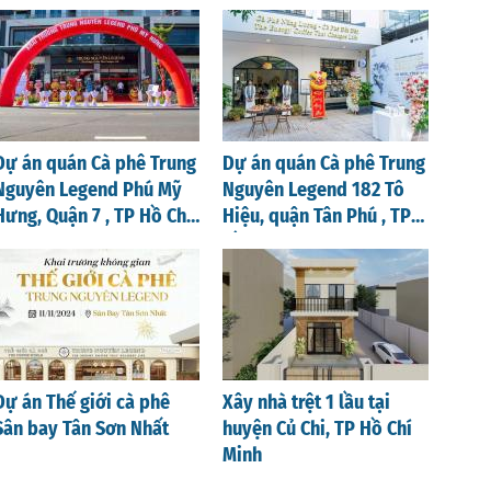
Nghệ An
Dự án quán Cà phê Trung
Dự án quán Cà phê Trung
Nguyên Legend Phú Mỹ
Nguyên Legend 182 Tô
Hưng, Quận 7 , TP Hồ Chí
Hiệu, quận Tân Phú , TP
Minh
Hồ Chí Minh
Dự án Thế giới cà phê
Xây nhà trệt 1 lầu tại
Sân bay Tân Sơn Nhất
huyện Củ Chi, TP Hồ Chí
Minh