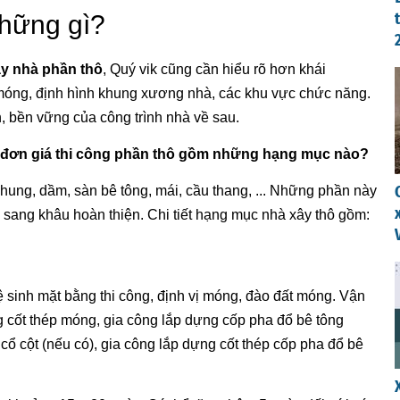
hững gì?
ây nhà phần thô
, Quý vik cũng cần hiểu rõ hơn khái
n móng, định hình khung xương nhà, các khu vực chức năng.
n, bền vững của công trình nhà về sau.
a đơn giá thi công phần thô gồm những hạng mục nào?
ung, dầm, sàn bê tông, mái, cầu thang, ... Những phần này
 sang khâu hoàn thiện. Chi tiết hạng mục nhà xây thô gồm:
 sinh mặt bằng thi công, định vị móng, đào đất móng. Vận
ng cốt thép móng, gia công lắp dựng cốp pha đổ bê tông
cổ cột (nếu có), gia công lắp dựng cốt thép cốp pha đổ bê