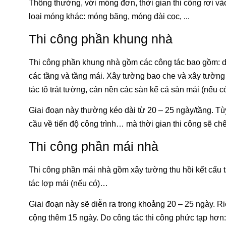
Thông thường, với móng đơn, thời gian thi công rơi và
loại móng khác: móng băng, móng đài cọc, ...
Thi công phần khung nhà
Thi công phần khung nhà gồm các công tác bao gồm: dự
các tầng và tầng mái. Xây tường bao che và xây tườn
tác tô trát tường, cán nền các sàn kể cả sàn mái (nếu có
Giai đoạn này thường kéo dài từ 20 – 25 ngày/tầng. Tùy 
cầu về tiến độ công trình… mà thời gian thi công sẽ chê
Thi công phần mái nhà
Thi công phần mái nhà gồm xây tường thu hồi kết cấu t
tác lợp mái (nếu có)…
Giai đoạn này sẽ diễn ra trong khoảng 20 – 25 ngày. Ri
cộng thêm 15 ngày. Do công tác thi công phức tạp hơn: 