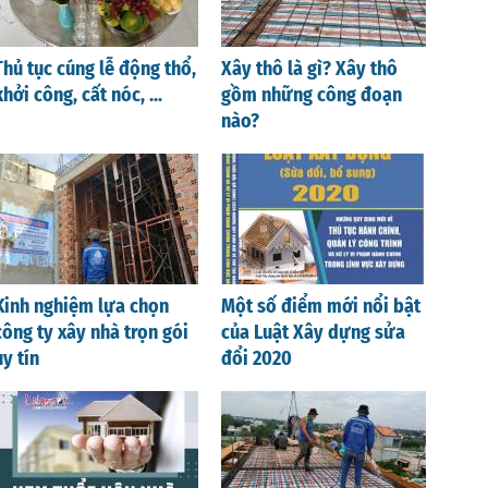
Thủ tục cúng lễ động thổ,
Xây thô là gì? Xây thô
khởi công, cất nóc, ...
gồm những công đoạn
nào?
Kinh nghiệm lựa chọn
Một số điểm mới nổi bật
công ty xây nhà trọn gói
của Luật Xây dựng sửa
uy tín
đổi 2020