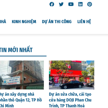
NHÀ
KINH NGHIỆM
DỰ ÁN THI CÔNG
LIÊN HỆ
TIN MỚI NHẤT
Dự án xây dựng nhà
Dự án sửa chữa, cải tạo
phần thô Quận 12, TP Hồ
cửa hàng DOJI Phan Chu
Chí Minh
Trinh, TP Thanh Hoá