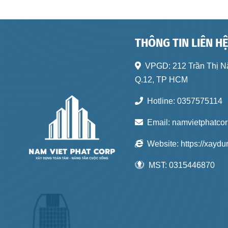
THÔNG TIN LIÊN H
VPGD:
212 Trần Thị 
Q.12, TP HCM
Hotline:
0357575114
Email:
namvietphatco
Website:
https://xayd
MST:
0315446870