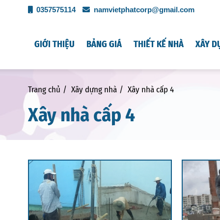
0357575114
namvietphatcorp@gmail.com
GIỚI THIỆU
BẢNG GIÁ
THIẾT KẾ NHÀ
XÂY D
Trang chủ
Xây dựng nhà
Xây nhà cấp 4
Xây nhà cấp 4