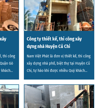
 xây
Công ty thiết kế, thi công xây
dựng nhà Huyện Củ Chi
, thi công
Nam Việt Phát là đơn vị thiết kế, thi công
i Quận Gò
xây dựng nhà phố, biệt thự tại Huyện Củ
ý khách
Chi, tự hào khi được nhiều Quý khách
hàng tin t