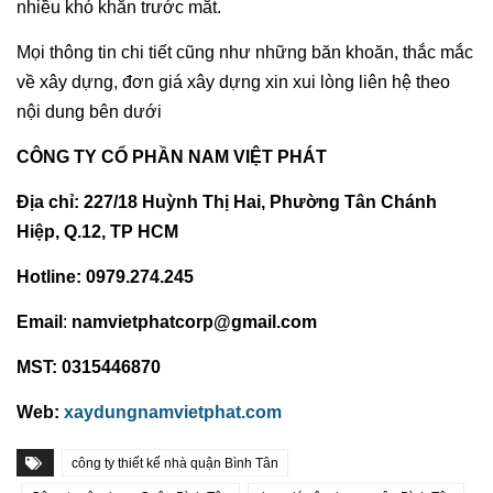
nhiều khó khăn trước mắt.
Mọi thông tin chi tiết cũng như những băn khoăn, thắc mắc
về xây dựng, đơn giá xây dựng xin xui lòng liên hệ theo
nội dung bên dưới
CÔNG TY CỔ PHẦN NAM VIỆT PHÁT
Địa chỉ:
227/18 Huỳnh Thị Hai, Phường Tân Chánh
Hiệp, Q.12, TP HCM
Hotline: 0979.274.245
Email
:
namvietphatcorp@gmail.com
MST: 0315446870
Web:
xaydungnamvietphat.com
công ty thiết kế nhà quận Bình Tân