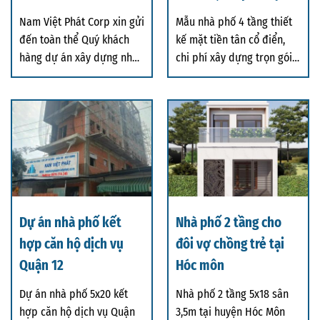
dựng trọn gói 2,05 tỷ
Nam Việt Phát Corp xin gửi
Mẫu nhà phố 4 tầng thiết
đồng
đến toàn thể Quý khách
kế mặt tiền tân cổ điển,
hàng dự án xây dựng nhà
chi phí xây dựng trọn gói
phần thô tạ
2,05 tỷ đ
Dự án nhà phố kết
Nhà phố 2 tầng cho
hợp căn hộ dịch vụ
đôi vợ chồng trẻ tại
Quận 12
Hóc môn
Dự án nhà phố 5x20 kết
Nhà phố 2 tầng 5x18 sân
hợp căn hộ dịch vụ Quận
3,5m tại huyện Hóc Môn