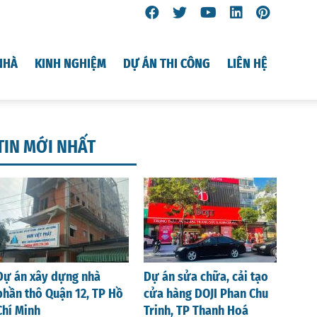
NHÀ
KINH NGHIỆM
DỰ ÁN THI CÔNG
LIÊN HỆ
TIN MỚI NHẤT
Dự án xây dựng nhà
Dự án sửa chữa, cải tạo
phần thô Quận 12, TP Hồ
cửa hàng DOJI Phan Chu
Chí Minh
Trinh, TP Thanh Hoá