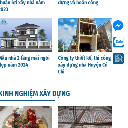
thuận lợi xây nhà năm
dựng và hoàn công
2023
Mẫu nhà 2 tầng mái ngói
Công ty thiết kế, thi công
đẹp năm 2024
xây dựng nhà Huyện Củ
Chi
KINH NGHIỆM XÂY DỰNG