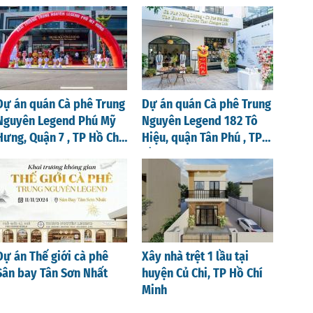
Nghệ An
Dự án quán Cà phê Trung
Dự án quán Cà phê Trung
Nguyên Legend Phú Mỹ
Nguyên Legend 182 Tô
Hưng, Quận 7 , TP Hồ Chí
Hiệu, quận Tân Phú , TP
Minh
Hồ Chí Minh
Dự án Thế giới cà phê
Xây nhà trệt 1 lầu tại
Sân bay Tân Sơn Nhất
huyện Củ Chi, TP Hồ Chí
Minh