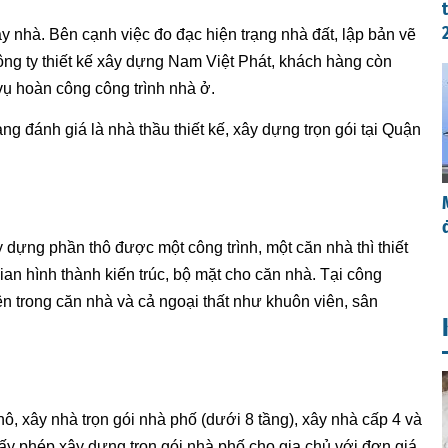
y nhà. Bên cạnh việc đo đạc hiện trạng nhà đất, lập bản vẽ
công ty thiết kế xây dựng Nam Việt Phát, khách hàng còn
 vụ hoàn công công trình nhà ở.
g đánh giá là nhà thầu thiết kế, xây dựng trọn gói tại Quận
y dựng phần thô được một công trình, một căn nhà thì thiết
gian hình thành kiến trúc, bộ mặt cho căn nhà. Tại công
 bên trong căn nhà và cả ngoại thất như khuôn viên, sân
, xây nhà trọn gói nhà phố (dưới 8 tầng), xây nhà cấp 4 và
giấy phép xây dựng trọn gói nhà phố cho gia chủ với đơn giá