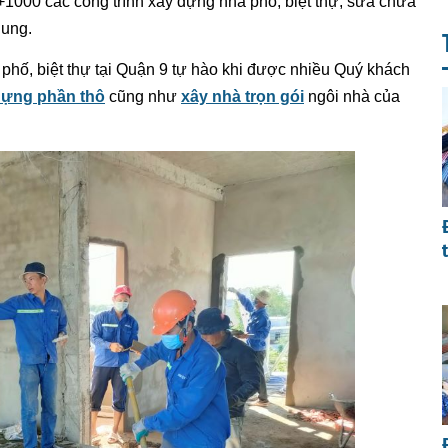
g +1000 các công trình xây dựng nhà phố, biệt thự, sửa chữa
hung.
 phố, biệt thự tại Quận 9 tự hào khi được nhiều Quý khách
dựng phần thô
cũng như
xây nhà trọn gói
ngôi nhà của