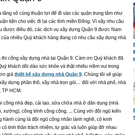
tầng vô cùng thuận lợi để đi vào các quận trung tâm như
huận tiện cho việc đi lại các tỉnh miền Đông. Vì vậy nhu cầu
iếu được điều đó, các dịch vụ xây dựng Quận 9 được Nam
n của nhiều Quý khách hàng đang có nhu cầu xây dựng nhà
và thi công xây dựng nhà tại Quận 9. Cảm ơn Quý khách đã
uý khách dồi dào sức khỏe và thật nhiều niềm vui trong
đơn giá
thiết kế xây dựng nhà Quận 9
. Chúng tôi sẽ giúp
 xây dựng phần thô, xây nhà trọn gói… đối với nhà phố, nhà
ú, TP HCM.
thi công nhà đẹp, cải tạo, sửa chữa nhà ở dân dụng (nhà
ho, xưởng), công trình công cộng, ... Cùng với đội ngũ kiến
ng hành cùng là đội ngũ công nhân lành nghề, có kinh
ó tinh thần trách nhiệm, tự giác và luôn giúp đỡ nhau