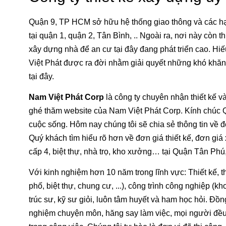
Quận 9, TP HCM sở hữu hệ thống giao thông và các hạ 
tại quận 1, quận 2, Tân Bình, .. Ngoài ra, nơi này còn t
xây dựng nhà để an cư tại đây đang phát triển cao. H
Việt Phát được ra đời nhằm giải quyết những khó khă
tại đây.
Nam Việt Phát Corp
là công ty chuyên nhận thiết kế 
ghé thăm website của Nam Việt Phát Corp. Kính chúc Q
cuộc sống. Hôm nay chúng tôi sẽ chia sẻ thông tin về 
Quý khách tìm hiểu rõ hơn về đơn giá thiết kế, đơn giá
cấp 4, biệt thự, nhà trọ, kho xưởng… tại Quận Tân Ph
Với kinh nghiệm hơn 10 năm trong lĩnh vực: Thiết kế, 
phố, biệt thự, chung cư, ...), công trình công nghiệp (k
trúc sư, kỹ sư giỏi, luôn tâm huyết và ham học hỏi. Đồ
nghiệm chuyện môn, hăng say làm việc, mọi người đều c