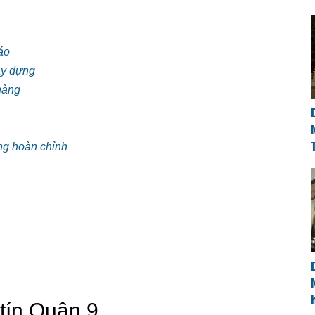
áo
ây dựng
hàng
ng hoàn chỉnh
 tín Quận 9