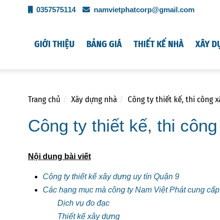
0357575114
namvietphatcorp@gmail.com
GIỚI THIỆU
BẢNG GIÁ
THIẾT KẾ NHÀ
XÂY D
Trang chủ
Xây dựng nhà
Công ty thiết kế, thi công
Công ty thiết kế, thi cô
Nội dung bài viết
Công ty thiết kế xây dựng uy tín Quận 9
Các hạng mục mà công ty Nam Việt Phát cung cấp
Dịch vụ đo đạc
Thiết kế xây dựng