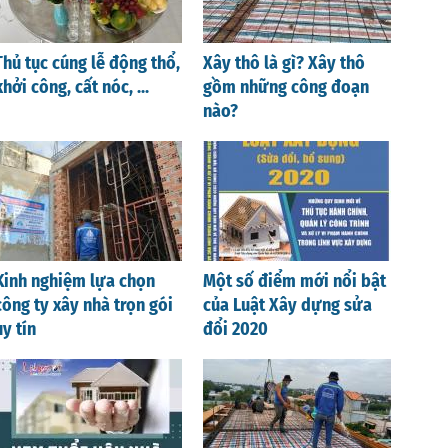
Thủ tục cúng lễ động thổ,
Xây thô là gì? Xây thô
khởi công, cất nóc, ...
gồm những công đoạn
nào?
Kinh nghiệm lựa chọn
Một số điểm mới nổi bật
công ty xây nhà trọn gói
của Luật Xây dựng sửa
uy tín
đổi 2020