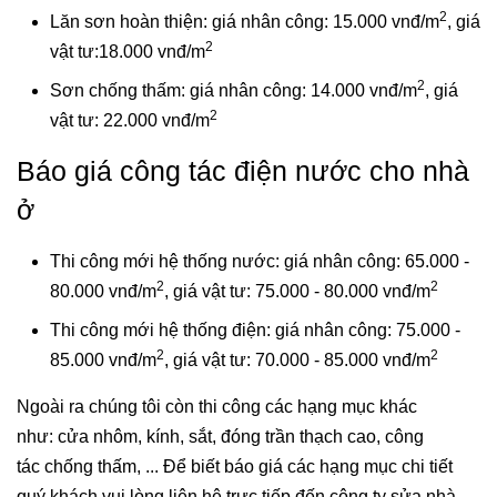
2
Lăn sơn hoàn thiện: giá nhân công: 15.000 vnđ/m
, giá
2
vật tư:18.000 vnđ/m
2
Sơn chống thấm: giá nhân công: 14.000 vnđ/m
, giá
2
vật tư: 22.000 vnđ/m
Báo giá công tác điện nước cho nhà
ở
Thi công mới hệ thống nước: giá nhân công: 65.000 -
2
2
80.000 vnđ/m
, giá vật tư: 75.000 - 80.000 vnđ/m
Thi công mới hệ thống điện: giá nhân công: 75.000 -
2
2
85.000 vnđ/m
, giá vật tư: 70.000 - 85.000 vnđ/m
Ngoài ra chúng tôi còn thi công các hạng mục khác
như: cửa nhôm, kính, sắt, đóng trần thạch cao, công
tác chống thấm, ... Để biết báo giá các hạng mục chi tiết
quý khách vui lòng liên hệ trực tiếp đến công ty sửa nhà