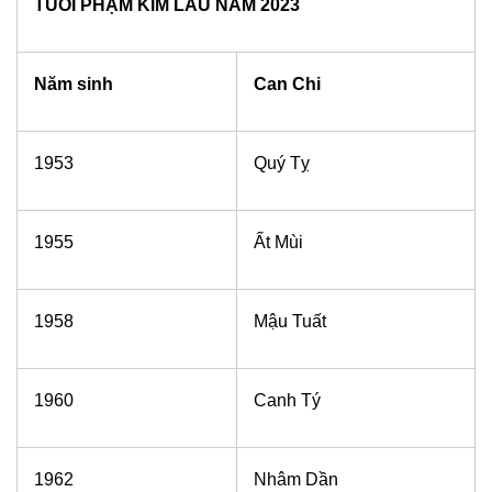
TUỔI PHẠM KIM LÂU NĂM 2023
Năm sinh
Can Chi
1953
Quý Tỵ
1955
Ất Mùi
1958
Mậu Tuất
1960
Canh Tý
1962
Nhâm Dần