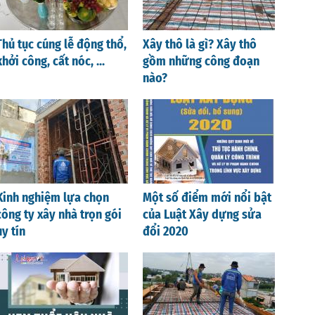
Thủ tục cúng lễ động thổ,
Xây thô là gì? Xây thô
khởi công, cất nóc, ...
gồm những công đoạn
nào?
Kinh nghiệm lựa chọn
Một số điểm mới nổi bật
công ty xây nhà trọn gói
của Luật Xây dựng sửa
uy tín
đổi 2020