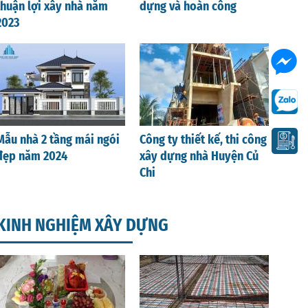
thuận lợi xây nhà năm
dựng và hoàn công
2023
Mẫu nhà 2 tầng mái ngói
Công ty thiết kế, thi công
đẹp năm 2024
xây dựng nhà Huyện Củ
Chi
KINH NGHIỆM XÂY DỰNG