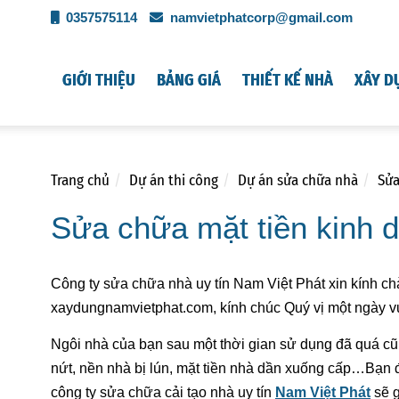
0357575114
namvietphatcorp@gmail.com
GIỚI THIỆU
BẢNG GIÁ
THIẾT KẾ NHÀ
XÂY D
Trang chủ
Dự án thi công
Dự án sửa chữa nhà
Sửa
Sửa chữa mặt tiền kinh
Công ty sửa chữa nhà uy tín Nam Việt Phát xin kính c
xaydungnamvietphat.com, kính chúc Quý vị một ngày vu
Ngôi nhà của bạn sau một thời gian sử dụng đã quá cũ
nứt, nền nhà bị lún, mặt tiền nhà dần xuống cấp…Bạn 
công ty sửa chữa cải tạo nhà uy tín
Nam Việt Phát
sẽ g