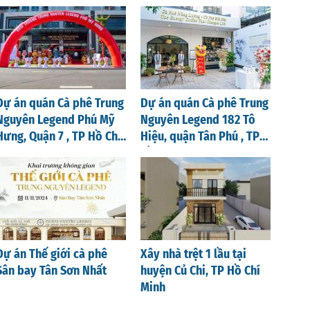
Nghệ An
Dự án quán Cà phê Trung
Dự án quán Cà phê Trung
Nguyên Legend Phú Mỹ
Nguyên Legend 182 Tô
Hưng, Quận 7 , TP Hồ Chí
Hiệu, quận Tân Phú , TP
Minh
Hồ Chí Minh
Dự án Thế giới cà phê
Xây nhà trệt 1 lầu tại
Sân bay Tân Sơn Nhất
huyện Củ Chi, TP Hồ Chí
Minh