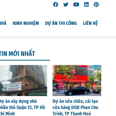
NHÀ
KINH NGHIỆM
DỰ ÁN THI CÔNG
LIÊN HỆ
TIN MỚI NHẤT
Dự án xây dựng nhà
Dự án sửa chữa, cải tạo
phần thô Quận 12, TP Hồ
cửa hàng DOJI Phan Chu
Chí Minh
Trinh, TP Thanh Hoá