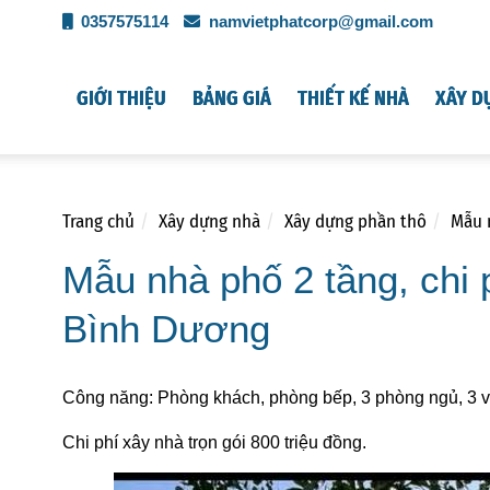
0357575114
namvietphatcorp@gmail.com
GIỚI THIỆU
BẢNG GIÁ
THIẾT KẾ NHÀ
XÂY D
Trang chủ
Xây dựng nhà
Xây dựng phần thô
Mẫu n
Mẫu nhà phố 2 tầng, chi p
Bình Dương
Công năng: Phòng khách, phòng bếp, 3 phòng ngủ, 3 v
Chi phí xây nhà trọn gói 800 triệu đồng.