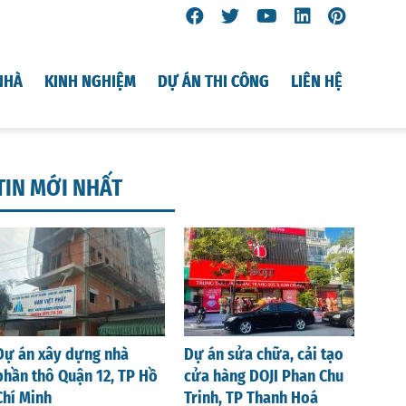
NHÀ
KINH NGHIỆM
DỰ ÁN THI CÔNG
LIÊN HỆ
TIN MỚI NHẤT
Dự án xây dựng nhà
Dự án sửa chữa, cải tạo
phần thô Quận 12, TP Hồ
cửa hàng DOJI Phan Chu
Chí Minh
Trinh, TP Thanh Hoá