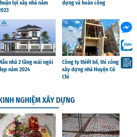
thuận lợi xây nhà năm
dựng và hoàn công
2023
Mẫu nhà 2 tầng mái ngói
Công ty thiết kế, thi công
đẹp năm 2024
xây dựng nhà Huyện Củ
Chi
KINH NGHIỆM XÂY DỰNG