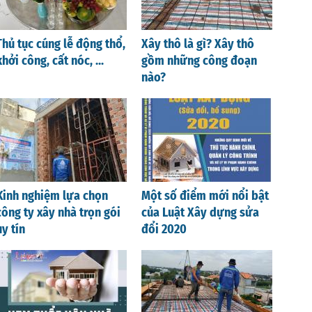
Thủ tục cúng lễ động thổ,
Xây thô là gì? Xây thô
khởi công, cất nóc, ...
gồm những công đoạn
nào?
Kinh nghiệm lựa chọn
Một số điểm mới nổi bật
công ty xây nhà trọn gói
của Luật Xây dựng sửa
uy tín
đổi 2020