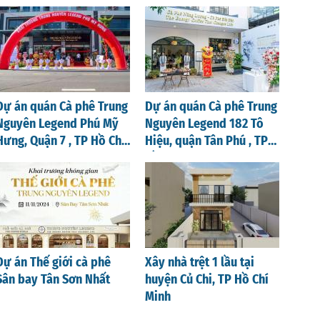
Nghệ An
Dự án quán Cà phê Trung
Dự án quán Cà phê Trung
Nguyên Legend Phú Mỹ
Nguyên Legend 182 Tô
Hưng, Quận 7 , TP Hồ Chí
Hiệu, quận Tân Phú , TP
Minh
Hồ Chí Minh
Dự án Thế giới cà phê
Xây nhà trệt 1 lầu tại
Sân bay Tân Sơn Nhất
huyện Củ Chi, TP Hồ Chí
Minh